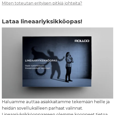
Miten toteutan erityisen pitkiä johteita?
Lataa lineaariyksikköopas!
Haluamme auttaa asiakkaitamme tekemään heille ja
heidän sovelluksilleen parhaat valinnat.
Lineaariyksikköoppaaseen olemme koonneet tietoa