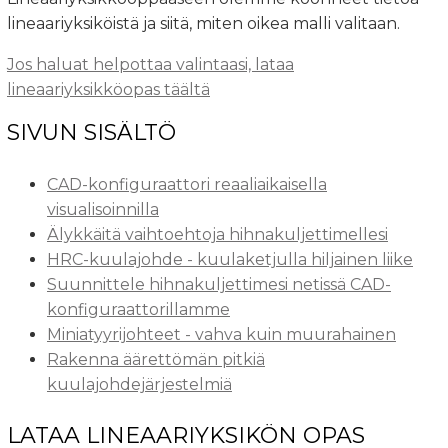
lineaariyksiköistä ja siitä, miten oikea malli valitaan.
Jos haluat helpottaa valintaasi, lataa
lineaariyksikköopas täältä
SIVUN SISÄLTÖ
CAD-konfiguraattori reaaliaikaisella
visualisoinnilla
Älykkäitä vaihtoehtoja hihnakuljettimellesi
HRC-kuulajohde - kuulaketjulla hiljainen liike
Suunnittele hihnakuljettimesi netissä CAD-
konfiguraattorillamme
Miniatyyrijohteet - vahva kuin muurahainen
Rakenna äärettömän pitkiä
kuulajohdejärjestelmiä
LATAA LINEAARIYKSIKÖN OPAS