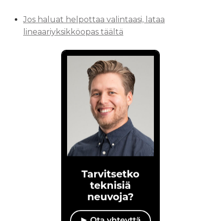
Jos haluat helpottaa valintaasi, lataa
lineaariyksikköopas täältä